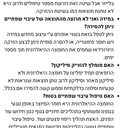
בלייזר אבל שיטה זאת דורשת מספר טיפולים ולרוב היא
לא נותנת תוצאות כמו בשיטת ההזרקה.
במידה ואני לא מרוצה מהתוצאה של עיבוי שפתיים
ניתן להסירה?
ניתן לטפל בזאת בשני אופנים ע"י עיצוב מחדש במידה
ויש חוסר סימטריה, או להסרה סופית ניתן לבצע הזרקה
היורונידאו שממיס את החומצה ההיאלרונית תוך מספר
ימים.
האם מומלץ להזריק סיליקון?
הרופאים תמיד ימליצו על חומצה היאלרונית ולא
סיליקון מאחר וסיליקון לרוב נותן תוצאות שנראות לא
טבעיות ומלווה בדלקתיות וממש קשה להסירו אם בכלל.
האם טיפול עיבוי שפתיים בטוח?
החומצה ההיאלרונית היא חומר המיוצר באופן טבעי
בגופנו ומשתתף בתהליכים חיוניים בגוף כגון חידוש עור
הפנים, האצת תהליך ריפוי פצעים ועוד. טיפול עיבוי
שפתיים נעשה בקליניקות חדישות בתנאים סטריליים