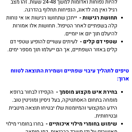
להיות נפוחות ואדומות למשך 24-48 שעות. זהו מצב
רגיל ואין מה לדאוג, הנפיחות תחלוף בהדרגה.
תחושת רגישות -
ייתכן שתחושו רגישות או אי נוחות
קלה בשפתיים לאחר הטיפול. תחושות אלו אמורות
להיעלם תוך יום או יומיים.
שטפי דם קלים -
לעיתים עשויים להופיע שטפי דם
קלים באזור השפתיים, אך הם ייעלמו תוך מספר ימים.
טיפים לתהליך עיבוי שפתיים ושמירת התוצאה לטווח
ארוך:
בחירת איש מקצוע מוסמך -
הקפידו לבחור ברופא
מומחה בתחום האסתטיקה, בעל ניסיון ומוניטין טוב.
הידע המקצועי והמיומנות שלו יבטיחו תוצאה מיטבית
ובטיחותית.
שימוש בחומרי מילוי איכותיים -
בחרו בחומרי מילוי
מאושרים על ידי משרד הבריאות, כמו חומצה