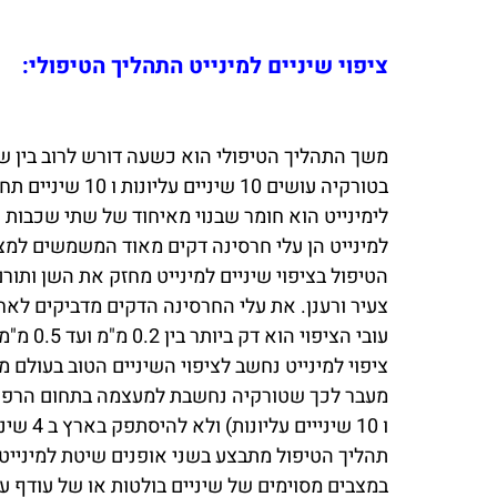
ציפוי שיניים למינייט התהליך הטיפולי:
משך התהליך הטיפולי הוא כשעה דורש לרוב בין שנים לשלושה מפגשים
בטורקיה עושים 10 שיניים עליונות ו 10 שיניים תחתונות (סה"כ 20 שיניים) שנחשב לטיפול המלא והאיכותי ביותר לחיוך מושלם.
לימינייט הוא חומר שבנוי מאיחוד של שתי שכבות או
למינייט הן עלי חרסינה דקים מאוד המשמשים למצב
הטיפול בציפוי שיניים למינייט מחזק את השן ותור
צעיר ורענן. את עלי החרסינה הדקים מדביקים לא
עובי הציפוי הוא דק ביותר בין 0.2 מ"מ ועד 0.5 מ"מ את הציפוי מדביקים לצד החיצוני של השן בהתאם לתיקון ולעיצוב שנדרש על ידי המטופל.
ציפוי למינייט נחשב לציפוי השיניים הטוב בעולם 
מעבר לכך שטורקיה נחשבת למעצמה בתחום הרפואה האסתטית ו
ו 10 שינייים עליונות) ולא להיסתפק בארץ ב 4 שיניים עליונות ו 4 שיניים תחתונות שתשלם עבורם יותר ולא יקנו לך את מראה החיוך המושלם.
תהליך הטיפול מתבצע בשני אופנים שיטת למינייט
במצבים מסוימים של שיניים בולטות או של עודף 