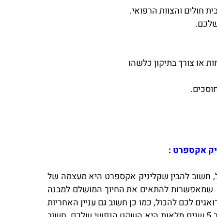
ת חולים והצוות הרפואי.
שלכם.
ת או צורך בתיקון כלשהו
יק אקספרט :
ל, חשוב להבין שקליניק אקספרט היא מעצמה של
יל שמאפשרות להתאים את החיוך המושלם למבנה
בניין עצום של 20 מרפאות שיניים בבניין אחד שדואגים לכם להכול, כמו כן חשוב גם עניין האחריות
על הטיפולים זוהי לא קליניקה פרטית סטנדרטית שהיום היא כאן ומחר סוגרת כך שהאחריות שאתם מקבלים עבור 5 שנים מלאות היא השקט הנפשי שלכם, חשוב