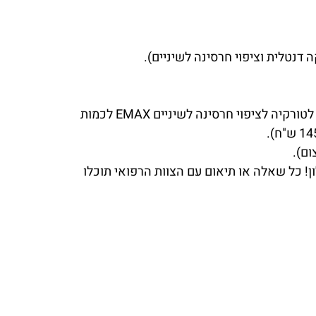
נטלית וציפוי חרסינה לשיניים).
המחיר הכי אטרקטיבי שיש!!! - יחס תמורה למחיר המשתלם ביותר: כשליש מחיר מהארץ - מלקוחות ששלחנו לטורקיה לציפוי חרסינה לשיניים EMAX לכמות
ום).
! כל שאלה או תיאום עם הצוות הרפואי תוכלו