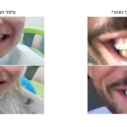
י ואחרי
ציפוי חר