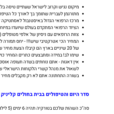
מיקום נגיש וקרוב לישראל שעתיים טיסה בלב
מתורגמן לעברית שתומך בך לאורך כל הטיפול
מרכז הרפואי הגדול באיסטנבול לאסתטיקה ד
הציוד הרפואי המתקדם בעולם שיועדו במיוחד לציפוי שינ
צוות הרופאים עם ניסיון של אלפי מטופלים (
של 20 שיניים בארץ הם קיבלו הצעת מחיר של 50000 ש"ח, ובטורקיה קיבלו הצעה 4000 דולר ( לערך זה 14500 ש"ח).
שימו לב! במידה ומתבצעים כתרים המחיר כול
אין דאגות - אתם נוחתים בשדה תעופה אוספי
לשאול את מנהל קשרי הלקוחות הישראלי של
בשורה התחתונה אתם לא רק מקבלים מחיר הר
סדר היום והטיפולים בבית בחולים קליניק
סה"כ השהות שלכם בטורקיה תהיה 6 ימים (5 לילות) המתחלקים באופן הזה: