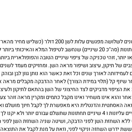
 עלות לשן 200 דולר (כשליש מחיר מהארץ).
 יותר, זוהי טכניקה של ציפוי שיניים הטובה והפופולארית ביותר
ים של תיקון, עיצוב ושיפור מראה השן. ומחזיקים מעמד לשנים 
ם לעמידותה לאורך שנים וכל זאת כאשר הוא נותן גוון לבן ובוה
חר שיוף קל (תלוי במידת הצורך) לאחר ההדבקה מקבלים מראה א
מאחר והוא אינו משחיר ואינו מקבל כתמים ומקרין מראה זוהר צעי
הדנטלית היא מאפשרת לך לקבל חיוך מושלם ואמיתי של 20 שיניים (10 שיניי
 ללא השחזת השן לפני הדבקה, ושיטה שניה השחזת השן לפני ה
עששת ידרש השחזה וניקוי לפני, וזאת על מנת לקבל את התוצאה 