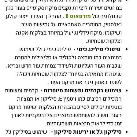
במחטים זעירות ליצירת נקבים מיקרוסקופיים בעור כגון
טכנולוגיה של
מורפאוס 8
. התהליך מעודד ייצור קולגן
ואלסטין, החומרים האחראיים על גמישות העור
ושיקומו. מיקרונידלינג יעיל במיוחד בצלקות אקנה
וצלקות שטחיות.
טיפולי פילינג כימי -
פילינג כימי כולל שימוש
בחומצות כמו חומצה גלקולית או סליצילית להסרת
שכבות העור העליונות ולעידוד צמיחת עור חדש ובריא.
שיטה זו מתאימה במיוחד לצלקות שטחיות ויכולה
לשפר באופן ניכר את מרקם העור.
שימוש בקרמים ומשחות מיוחדות -
קרמים ומשחות
המכילים רכיבים כמו ויטמין E, סיליקון או תמציות
בוטניות יכולים לסייע בהבהרת הצלקות ושיפור מרקם
העור. חשוב להשתמש במוצרים אלו בעקביות לאורך
זמן כדי לראות תוצאות משמעותיות.
סיליקון ג'ל או יריעות סיליקון -
שימוש בסיליקון ג'ל