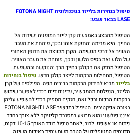
טיפול בנחירות בלייזר בטכנולוגית FOTONA NIGHT
LASE בבאר שבע:
הטיפול מתבצע באמצעות קרן לייזר המופנית ישירות אל
החייך. היא מרימה ומחזקת אותו ובכך, פותחת את מעבר
האוויר אל דרכי הנשימה. הקרן מכווצת את הדופן האחורי
של הלוע ואת בסיס הלשון ובכך, פותחת את מעבר האוויר.
הטיפול מחזק את הקולגן בחייך הרך והנוקשה ובהשפעת
הטיפול, מתחילות הרקמות לייצר קולגן חדש.
טיפול בנחירות
בלייזר
מביא להידוק הרקמות ברירית הפה. הפולסים של קרן
הלייזר, הנפלטת מהמכשיר, עדינים דיים בכדי לאפשר שימוש
ברקמות הרכות ובכל זאת, חזקים מספיק בכדי להשפיע עליהן
בצורה אפקטיבית. הטיפול במכשיר FOTONA NIGHT LASE
איננו פולשני והוא מבוצע במסגרת קליניקה ללא צורך בחדר
ניתוח או אשפוז. לרוב, לאחר טיפול בודד האורך 10-15 דקות,
מדווחים המטופלים על הטבה משמעותית באיכות השינה