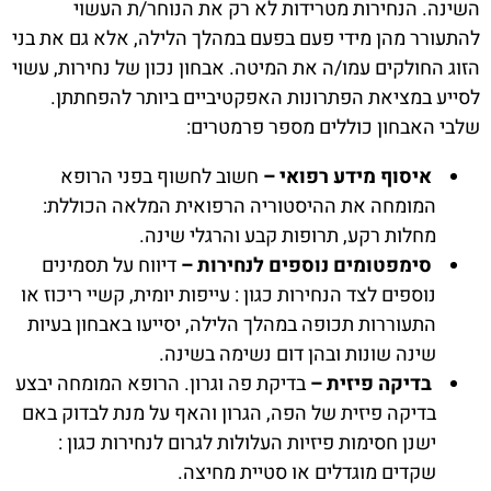
השינה. הנחירות מטרידות לא רק את הנוחר/ת העשוי
להתעורר מהן מידי פעם בפעם במהלך הלילה, אלא גם את בני
הזוג החולקים עמו/ה את המיטה. אבחון נכון של נחירות, עשוי
לסייע במציאת הפתרונות האפקטיביים ביותר להפחתתן.
שלבי האבחון כוללים מספר פרמטרים:
איסוף מידע רפואי –
חשוב לחשוף בפני הרופא
המומחה את ההיסטוריה הרפואית המלאה הכוללת:
מחלות רקע, תרופות קבע והרגלי שינה.
סימפטומים נוספים לנחירות –
דיווח על תסמינים
נוספים לצד הנחירות כגון : עייפות יומית, קשיי ריכוז או
התעוררות תכופה במהלך הלילה, יסייעו באבחון בעיות
שינה שונות ובהן דום נשימה בשינה.
בדיקה פיזית –
בדיקת פה וגרון. הרופא המומחה יבצע
בדיקה פיזית של הפה, הגרון והאף על מנת לבדוק באם
ישנן חסימות פיזיות העלולות לגרום לנחירות כגון :
שקדים מוגדלים או סטיית מחיצה.