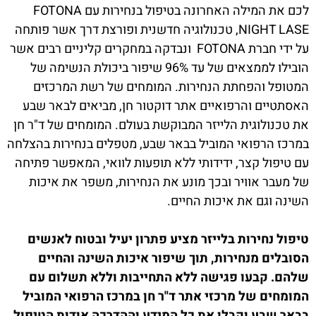
לכם את המילה האחרונה בטיפול בנחירות עם FOTONA
NIGHT LASE, טכנולוגיה חדשנית ופורצת דרך אשר פותחה
על ידי חברת FOTONA ונבדקה במחקרים קליניים רבים אשר
הובילו לממצאים של עד 96% שיפור ביכולת הנשימה של
המטופל והפחתת הנחירות. המומחים של רשת המרכזים
האסתטיים והרפואיים אתר דוקטור חן, מביאים לבאר שבע
את טכנולוגית הלייזר המבוקשת בעולם. המומחים של ד"ר חן
במרכז הרפואי המוביל בבאר שבע, מטפלים בנחירות בהצלחה
עם טיפול קצר, ידידותי ללא תופעות לוואי, המאפשר פתיחה
של מעבר אוויר ובכך מונע את הנחירות, משפר את איכות
השינה וגם את איכות החיים.
טיפול נחירות בלייזר מציע פתרון יעיל ובטוח לאנשים
הסובלים מנחירות, תוך שיפור איכות השינה והחיים
שלהם. קבעו פגישה ללא התחייבות וללא תשלום עם
המומחים של מרכזי אתר ד"ר חן במרכז הרפואי המוביל
בבאר שבע וקבלו את כל המידע וההדרכה אודות הטיפול