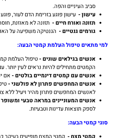
סביב העיניים והפה.
עישון -
עישון פוגע בזרימת הדם לעור, פוג
תזונה ואורח חיים -
תזונה לא מאוזנת, חוסר
גורמים גנטיים -
הגנטיקה משפיעה על האופן
למי מתאים טיפול העלמת קמטי הבעה:
אנשים בגילאים שונים -
הקמטים מתחילים להיות נראים לעין יותר. עם
אנשים עם קמטים דינמיים בולטים -
אם יש
אנשים המחפשים פתרון לא פולשני -
טיפ
לאנשים המחפשים פתרון מהיר ויעיל ללא צור
אנשים המעוניינים במראה טבעי ומשופר 
לספק תוצאות עדינות וטבעיות.
סוגי קמטי הבעה:
קמטי מצח -
קמטי המצח מופיעים בעיקר כת