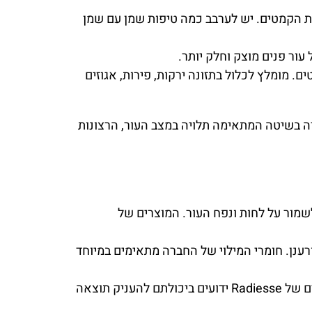
את הקמטים. יש לערבב כמה טיפות שמן עם שמן
עור פנים מוצק וחלק יותר.
ם. מומלץ לכלול בתזונה ירקות, פירות, אגוזים
ה בשיטה המתאימה תלויה במצב העור, הרצונות
לשמור על לחות ונפח העור. המוצרים של
לק ורענן. חומרי המילוי של החברה מתאימים במיוחד
משתמשת בקלציום הידרוקסילפטיט כחומר מילוי, המעניק נפח ותמיכה לעור. המוצרים של Radiesse ידועים ביכולתם להעניק תוצאה