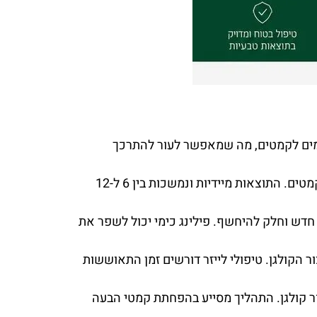
ורמים לקמטים, מה שמאפשר לעור להתרכך
חומר מילוי זה משתמש במולקולה טבעית להוספת נפח ולחות לעור, ובכך ממלא את הקמטים. התוצאות מיידיות ונמשכות בין 6 ל-12
חדש וחלק להיחשף. פילינג כימי יכול לשפר את
ר הקולגן. טיפולי לייזר דורשים זמן התאוששות
ר קולגן. התהליך מסייע בהפחתת קמטי הבעה