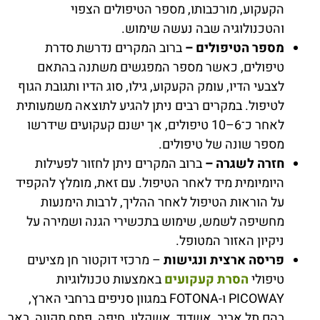
הקעקוע, מורכבותו, מספר הטיפולים הצפוי
והטכנולוגיה שבה נעשה שימוש.
מספר הטיפולים –
ברוב המקרים נדרשת סדרת
טיפולים, כאשר מספר המפגשים משתנה בהתאם
לצבעי הדיו, עומק הקעקוע, גילו, סוג הדיו ותגובת הגוף
לטיפול. במקרים רבים ניתן להגיע לתוצאה משמעותית
לאחר כ־6–10 טיפולים, אך ישנם קעקועים שידרשו
מספר שונה של טיפולים.
חזרה לשגרה –
ברוב המקרים ניתן לחזור לפעילות
היומיומית מיד לאחר הטיפול. עם זאת, מומלץ להקפיד
על הוראות הטיפול לאחר ההליך, לרבות הימנעות
מחשיפה לשמש, שימוש בתכשירי הגנה ושמירה על
ניקיון האזור המטופל.
פריסה ארצית ונגישות
– מרכזי דוקטור חן מציעים
טיפולי
הסרת קעקועים
באמצעות טכנולוגיות
PICOWAY ו-FOTONA במגוון סניפים ברחבי הארץ,
בהם תל אביב, אשדוד, אשקלון, חיפה, פתח תקווה, באר