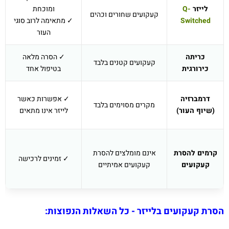
לייזר
Q-
ומוכחת
קעקועים שחורים וכהים
Switched
✓ מתאימה לרוב סוגי
העור
כריתה
✓ הסרה מלאה
קעקועים קטנים בלבד
כירורגית
בטיפול אחד
דרמברזיה
✓ אפשרות כאשר
מקרים מסוימים בלבד
(שיוף העור)
לייזר אינו מתאים
קרמים להסרת
אינם מומלצים להסרת
✓ זמינים לרכישה
קעקועים
קעקועים אמיתיים
הסרת קעקועים בלייזר - כל השאלות הנפוצות: