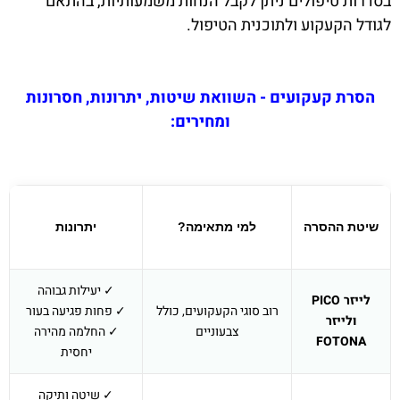
בסדרות טיפולים ניתן לקבל הנחות משמעותיות, בהתאם
לגודל הקעקוע ולתוכנית הטיפול.
הסרת קעקועים - השוואת שיטות, יתרונות, חסרונות
ומחירים:
שיטת ההסרה
למי מתאימה?
יתרונות
✓ יעילות גבוהה
לייזר PICO
רוב סוגי הקעקועים, כולל
✓ פחות פגיעה בעור
ולייזר
צבעוניים
✓ החלמה מהירה
FOTONA
יחסית
✓ שיטה ותיקה