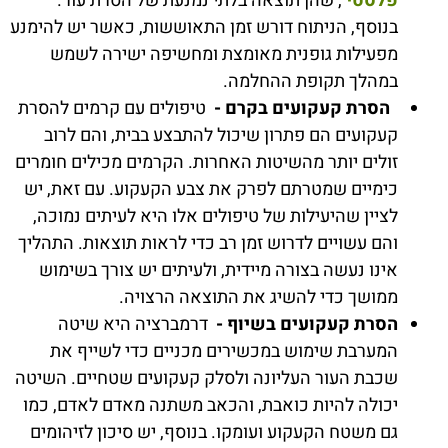
פלסטי
, שהן תוצאה בלתי נמנעת של הסרת עור.
בנוסף, הניתוח דורש זמן התאוששות, כאשר יש להימנע
מפעילות גופנית מאומצת ומחשיפה ישירה לשמש
במהלך תקופת ההחלמה.
הסרת קעקועים בקרם -
טיפולים עם קרמים להסרת
קעקועים הם פתרון שיכול להתבצע בבית, והם לרוב
זולים יותר מהשיטות האחרות. הקרמים מכילים חומרים
כימיים שמטרתם לפרק את צבע הקעקוע. עם זאת, יש
לציין שהיעילות של טיפולים אלו היא לעיתים נמוכה,
והם עשויים לדרוש זמן רב כדי לראות תוצאות. התהליך
אינו נעשה בצורה מיידית, ולעיתים יש צורך בשימוש
ממושך כדי להשיג את התוצאה הרצויה.
הסרת קעקועים בשיוף -
דרמברציה היא שיטה
המערבת שימוש במכשירים מכניים כדי לשייף את
שכבת העור העליונה ולסלק קעקועים שטחיים. השיטה
יכולה להיות כואבת, והכאב משתנה מאדם לאדם, כמו
גם משטח הקעקוע ועומקו. בנוסף, יש סיכון לזיהומים