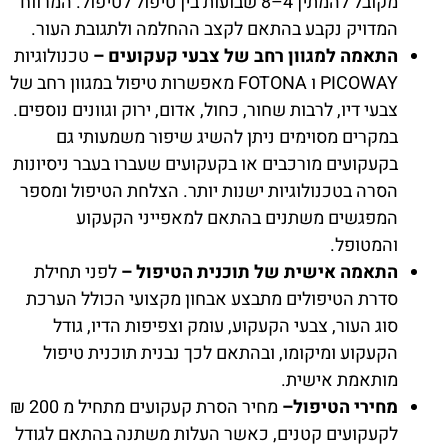
מקובל להמתין 4–8 שבועות בין טיפול לטיפול. המרווח
המדויק נקבע בהתאם לקצב ההחלמה ולתגובת העור.
התאמה למגוון רחב של צבעי קעקועים –
טכנולוגיות
PICOWAY ו FOTONA מאפשרות טיפול במגוון רחב של
צבעי דיו, לרבות שחור, כחול, אדום, ירוק וגוונים נוספים.
במקרים מסוימים ניתן להשיג שיפור משמעותי גם
בקעקועים מורכבים או בקעקועים שעברו בעבר ניסיונות
הסרה בטכנולוגיות ישנות יותר. הצלחת הטיפול ומספר
המפגשים משתנים בהתאם למאפייני הקעקוע
והמטופל.
התאמה אישית של תוכנית הטיפול –
לפני תחילת
סדרת הטיפולים מתבצע אבחון מקצועי הכולל הערכת
סוג העור, צבעי הקעקוע, עומק וצפיפות הדיו, גודל
הקעקוע ומיקומו, ובהתאם לכך נבנית תוכנית טיפול
מותאמת אישית.
מחירי הטיפול–
מחיר הסרת קעקועים מתחיל מ 200 ₪
לקעקועים קטנים, כאשר העלות משתנה בהתאם לגודל