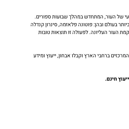
עי של העור, המתחדש במהלך שבועות ספורים.
ר בעולם ובהן: פוטונה פלאזמה, סינרון קנדלה
קמת העור העליונה. לפעולה זו תוצאות טובות
עו עכשיו פגישה אישית ללא התחייבות עם המומחים של רשת המרכזים האסתטיים אתר דוקטור חן באחד מ-18 המרכזים ברחבי הארץ וקבלו אבחון, ייעוץ ומידע
עוץ חינם.